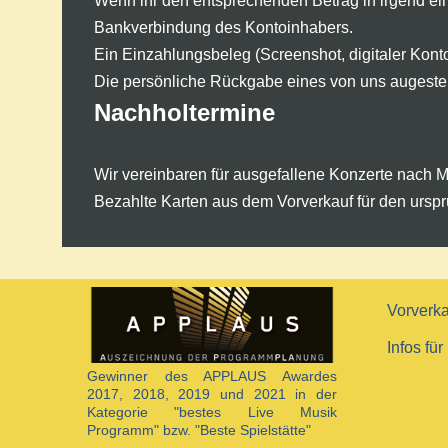
Wenn ihr den entsprechenden Betrag in irgend e
Bankverbindung des Kontoinhabers.
Ein Einzahlungsbeleg (Screenshot, digitaler Kont
Die persönliche Rückgabe eines von uns augestell
Nachholtermine
Wir vereinbaren für ausgefallene Konzerte nach 
Bezahlte Karten aus dem Vorverkauf für den urspr
Vorverka
Infos für
Gewinner des APPLAUS Awardes
2017, 2018, 2019 und 2021 in der
Kategorie "bestes Live Musik
Programm" bzw. "Beste Spielstätte"