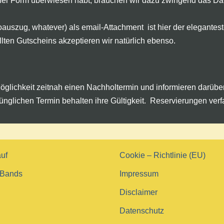
iner Form überwiesen habt, brauchen wir dazu zwingend das 
oauszug, whatever) als email-Attachment ist hier der elegantes
ten Gutscheins akzeptieren wir natürlich ebenso.
Möglichkeit zeitnah einen Nachholtermin und informieren darü
ünglichen Termin behalten ihre Gültigkeit. Reservierungen verf
uf
Cookie – Richtlinie (EU)
Bands
Impressum
Disclaimer
Datenschutz