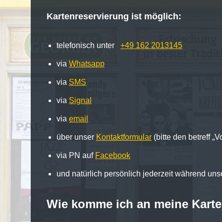
Kartenreservierung ist möglich:
telefonisch unter
+49 162 2013145
via
Whatsapp
via
SMS
via
Signal
via
email
über unser
Kontaktformular
(bitte den betreff „
via PN auf
Facebook
und natürlich persönlich jederzeit während uns
Wie komme ich
an meine Kart